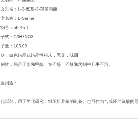
文别名：L-2-氨基-3-羟基丙酸
文名称：L-Serine
AS号：56-45-1
子式：C3H7NO3
子量：105.09
性状：白色结晶或结晶性粉末，无臭，味甜
溶解性：易溶于水和甲酸，在乙醇、乙醚和丙酮中几乎不溶。
主要用途：
生化试剂，用于生化研究，组织培养基的制备。也可作为合成环丝氨酸的