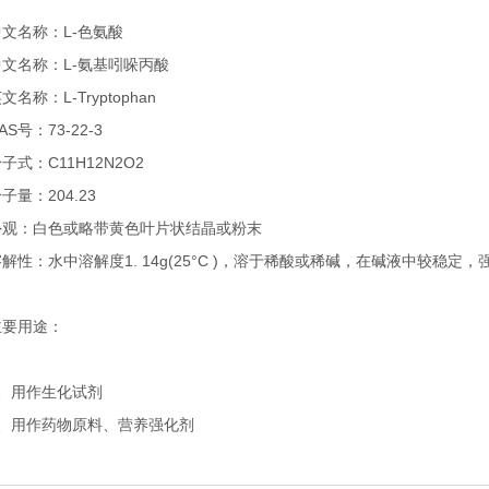
中文名称：L-色氨酸
中文名称：L-氨基吲哚丙酸
文名称：L-Tryptophan
AS号：73-22-3
子式：C11H12N2O2
子量：204.23
外观：白色或略带黄色叶片状结晶或粉末
溶解性：水中溶解度1. 14g(25°C )，溶于稀酸或稀碱，在碱液中较稳
主要用途：
1、用作生化试剂
2、用作药物原料、营养强化剂