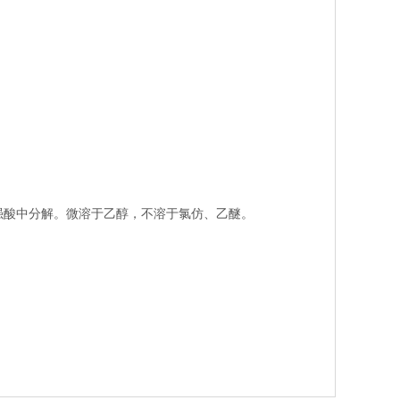
定，强酸中分解。微溶于乙醇，不溶于氯仿、乙醚。