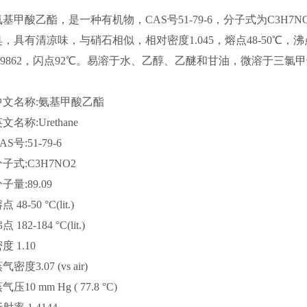
氨基甲酸乙酯，是一种有机物，CAS号51-79-6，分子式为C3H7
臭，具有清凉味，与硝石相似，相对密度1.045，熔点48-50℃，沸点1
0.9862，闪点92℃。易溶于水、乙醇、乙醚和甘油，微溶于三
中文名称:氨基甲酸乙酯
文名称:Urethane
AS号:51-79-6
子式:C3H7NO2
子量:89.09
点 48-50 °C(lit.)
点 182-184 °C(lit.)
度 1.10
气密度3.07 (vs air)
气压10 mm Hg ( 77.8 °C)