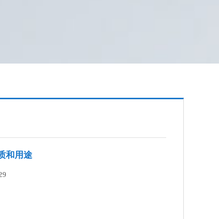
质和用途
29